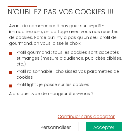
après la souscription du contrat
devra être notifiée à l’assureur qui
N’OUBLIEZ PAS VOS COOKIES !!!
adaptera la couverture en
conséquence.
Avant de commencer à naviguer sur le-prêt-
immobilier.com, on partage avec vous nos recettes
Coût d’une assurance décès invalidité
de cookies. Parce qu’il n’y a pas qu’un seul profil de
gourmand, on vous laisse le choix :
Pouvant varier en fonction de l’établissement prêteur
ou de l’assureur choisi, le coût d’une assurance
Profil gourmand : tous les cookies sont acceptés
décès invalidité adossée à un prêt immobilier peut
et mangés (mesure d’audience, publicités ciblées,
etc.)
osciller
entre 0,20 et 0,65 % du coût total de
l’emprunt
. Au regard de l’importance des sommes
Profil raisonnable : choisissez vos paramètres de
cookies
engagées lors de la souscription à un crédit
immobilier, il s’agit donc là d’un poste de dépense
Profil light : je passe sur les cookies
qu’il convient de ne pas négliger.
Alors quel type de mangeur êtes-vous ?
A noter que le coût initialement fixé dans le contrat
d’assurance ne peut être amené à évoluer et ce quel
que soit les circonstances. Le versement mensuel
Continuer sans accepter
correspondant à la couverture décès invalidité est
déterminé contractuellement au début du contrat.
Personnaliser
Accepter