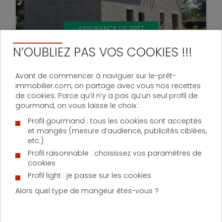
ASSURANCE DE PRÊT
N’OUBLIEZ PAS VOS COOKIES !!!
mardi 24 février 2026
Chantier abandonné : quels
Avant de commencer à naviguer sur le-prêt-
recours pour le client ?
immobilier.com, on partage avec vous nos recettes
Un chantier qui s’arrête du jour au lendemain
de cookies. Parce qu’il n’y a pas qu’un seul profil de
sans explications expose le propriétaire à
gourmand, on vous laisse le choix :
des retards, des surcoûts et parfois à un
crédit immobilier qui continue d'être prélevé.
Profil gourmand : tous les cookies sont acceptés
Mais des ...
et mangés (mesure d’audience, publicités ciblées,
etc.)
Profil raisonnable : choisissez vos paramètres de
cookies
Profil light : je passe sur les cookies
Alors quel type de mangeur êtes-vous ?
Quel sera le meilleur taux pour