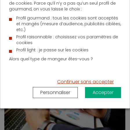
de cookies. Parce qu’il n’y a pas qu’un seul profil de
marché, les banques mettent en place leur stratégie
gourmand, on vous laisse le choix :
pour contrer l’offensive des acteurs tiers.
Profil gourmand : tous les cookies sont acceptés
et mangés (mesure d’audience, publicités ciblées,
etc.)
La stratégie des banques
Profil raisonnable : choisissez vos paramètres de
cookies
Malgrès ce début de mouvement migratoire de la
Profil light : je passe sur les cookies
part certains assurés, les prestataires « alternatifs »
n’ont pas encore percés sur le marché de
Alors quel type de mangeur êtes-vous ?
l’assurance de prêt immobilier.
Continuer sans accepter
Personnaliser
Accepter