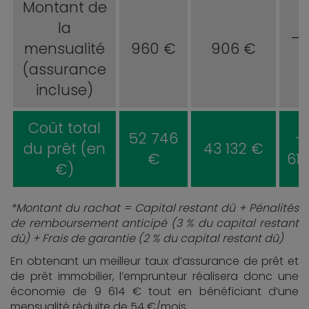
Montant de
la
– 
mensualité
960 €
906 €
(assurance
incluse)
Coût total
52 746
–
du prêt (en
43 132 €
€
61
€)
*Montant du rachat = Capital restant dû + Pénalités
de remboursement anticipé (3 % du capital restant
dû) + Frais de garantie (2 % du capital restant dû)
En obtenant un meilleur taux d’assurance de prêt et
de prêt immobilier, l’emprunteur réalisera donc une
économie de 9 614 € tout en bénéficiant d’une
mensualité réduite de 54 €/mois.