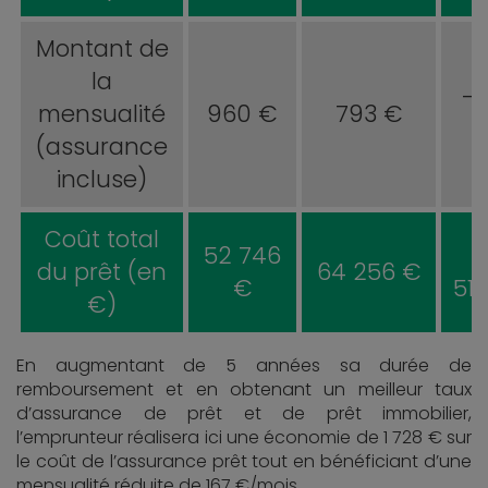
Montant de
la
-1
mensualité
960 €
793 €
(assurance
incluse)
Coût total
52 746
+
du prêt (en
64 256 €
€
51
€)
En augmentant de 5 années sa durée de
remboursement et en obtenant un meilleur taux
d’assurance de prêt et de prêt immobilier,
l’emprunteur réalisera ici une économie de 1 728 € sur
le coût de l’assurance prêt tout en bénéficiant d’une
mensualité réduite de 167 €/mois.