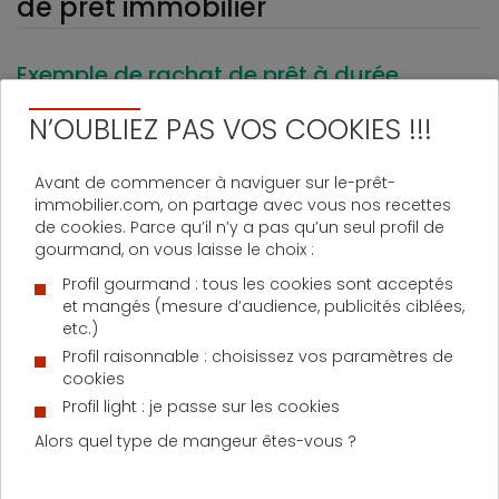
de prêt immobilier
Exemple de rachat de prêt à durée
identique
N’OUBLIEZ PAS VOS COOKIES !!!
Nous vous proposons ici l’exemple d’un rachat de
prêt immobilier classique, avec la prise en compte
d’un taux d’assurance de prêt renégocié en sus du
Avant de commencer à naviguer sur le-prêt-
taux de prêt. La durée d’emprunt est identique.
immobilier.com, on partage avec vous nos recettes
de cookies. Parce qu’il n’y a pas qu’un seul profil de
gourmand, on vous laisse le choix :
GA
Profil gourmand : tous les cookies sont acceptés
ANCIEN
NOUVEAU
O
et mangés (mesure d’audience, publicités ciblées,
PRÊT
PRÊT
etc.)
PE
Profil raisonnable : choisissez vos paramètres de
cookies
Montant
120
120 000
Profil light : je passe sur les cookies
(en €)*
000 €
€
Alors quel type de mangeur êtes-vous ?
Nombre de