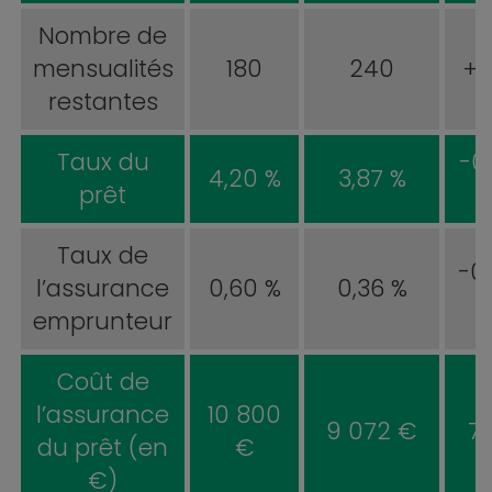
Nombre de
mensualités
180
240
+ 
restantes
Taux du
-0
4,20 %
3,87 %
prêt
Taux de
-0
l’assurance
0,60 %
0,36 %
emprunteur
Coût de
-
l’assurance
10 800
9 072 €
7
du prêt (en
€
€)