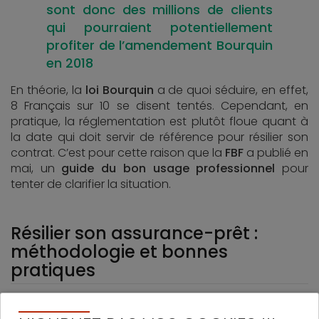
sont donc des millions de clients
qui pourraient potentiellement
profiter de l’amendement Bourquin
en 2018
En théorie, la
loi Bourquin
a de quoi séduire, en effet,
8 Français sur 10 se disent tentés. Cependant, en
pratique, la réglementation est plutôt floue quant à
la date qui doit servir de référence pour résilier son
contrat. C’est pour cette raison que la
FBF
a publié en
mai, un
guide du bon usage professionnel
pour
tenter de clarifier la situation.
Résilier son assurance-prêt :
méthodologie et bonnes
pratiques
Concernant la
date d’échéance annuelle
, la
FBF