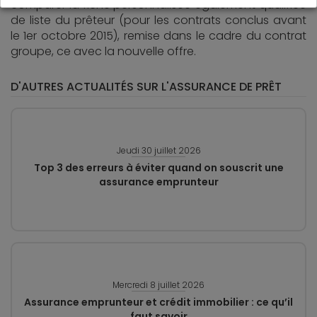
comparer la fiche personnalisée également qualifiée
de liste du prêteur (pour les contrats conclus avant
le 1er octobre 2015), remise dans le cadre du contrat
groupe, ce avec la nouvelle offre.
D'AUTRES ACTUALITÉS SUR L'ASSURANCE DE PRÊT
Jeudi 30 juillet 2026
Top 3 des erreurs à éviter quand on souscrit une
assurance emprunteur
Mercredi 8 juillet 2026
Assurance emprunteur et crédit immobilier : ce qu’il
faut savoir