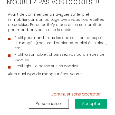
N’OUBLIEZ PAS VOS COOKIES !!!
recommande aux assureurs de publier, à minima sur
leur site Internet respectif, l’événement qui doit
permettre son calcul. La date de signature du prêt ou
Avant de commencer à naviguer sur le-prêt-
du contrat d’assurance par exemple. Evidemment, il
immobilier.com, on partage avec vous nos recettes
est préférable pour les clients d’être informés de
de cookies. Parce qu’il n’y a pas qu’un seul profil de
cette date en amont, soit par l’intermédiaire du
gourmand, on vous laisse le choix :
contrat papier, soit via une documentation de
Profil gourmand : tous les cookies sont acceptés
l’assureur. Dans tous les cas, il faut veiller à ce que
et mangés (mesure d’audience, publicités ciblées,
cette
date anniversaire/
soit mentionnée
etc.)
clairement par écrit, ce afin d’éviter d’éventuels
Profil raisonnable : choisissez vos paramètres de
litiges.
cookies
Une autre règle que permet de clarifier le
guide de la
Profil light : je passe sur les cookies
FBF
, condition sine qua non de l’amendement
Alors quel type de mangeur êtes-vous ?
Bourquin, est l’
équivalence du niveau de garantie
. En
effet, un ménage qui souhaite résilier son contrat au
profit d’une nouvelle offre doit veiller à ce que le
Continuer sans accepter
niveau de garantie du nouveau contrat soit au
moins identique à celui du premier. Une manière pour
Personnaliser
Accepter
les banques de s’assurer que les prêts sont
correctement encadrés. La
FBF
recommande ainsi de