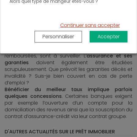
Alors quel type de mangeur êtes-vous ?
Erreur 4 et 5 : Ne considérer que les taux
d’intérêt et ignorer les mentions
particulières
Continuer sans accepter
Signer une offre de crédit en se basant uniquement
sur les taux d’intérêt serait une erreur. En effet, la
Personnaliser
Accepter
durée du prêt
ainsi que le
« reste à vivre »
, autrement
dit ce qu’il reste une fois les mensualités
remboursées, sont à surveiller. L’
assurance et ses
garanties
doivent également être étudiées
scrupuleusement. Que prévoit les garanties décès et
invalidité ? Suis-je bien couvert en cas de perte
d’emploi ?
Bénéficier du meilleur taux implique parfois
quelques concessions
. Certaines banques exigent
par exemple l’ouverture d’un compte pour la
domiciliation des revenus ainsi que la souscription du
contrat d’assurance-crédit via leur contrat groupe.
D'AUTRES ACTUALITÉS SUR LE PRÊT IMMOBILIER