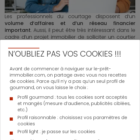
Les professionnels du courtage disposent d’un
volume d’affaires et d’un réseau financier
important
. Aussi, il peut être très intéressant dans le
cadre d’un projet immobilier de solliciter un courtier
qui
négociera pour vous des tarifs avantageux
.
Attention toutefois, celui-ci ne peut pas présenter à
N’OUBLIEZ PAS VOS COOKIES !!!
une banque un dossier qu’elle aurait déjà étudié.
Aussi,
faite appel aux courtiers le plus tôt possible
Avant de commencer à naviguer sur le-prêt-
en veillant à ce qu’il travaille avec un grand nombre
immobilier.com, on partage avec vous nos recettes
d’établissements bancaires. Ce service est bien
de cookies. Parce qu’il n’y a pas qu’un seul profil de
souvent gratuit car commissionné par les banques
gourmand, on vous laisse le choix :
mais il peut toutefois nécessiter le règlement de frais
Profil gourmand : tous les cookies sont acceptés
de dossier.
et mangés (mesure d’audience, publicités ciblées,
etc.)
Profil raisonnable : choisissez vos paramètres de
Prenez bien en compte toutes les
cookies
informations
Profil light : je passe sur les cookies