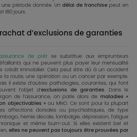
r une période donnée. Un
délai de franchise
peut en
t 180 jours.
 rachat d’exclusions de garanties
assurance de prêt
se substitue aux emprunteurs
éfaillants qui ne peuvent plus payer leur mensualité
e crédit immobilier. Cela peut être dû à un accident
e la route, une opération ou un cancer par exemple.
ais il existe d’autres pathologies, courantes, qui font
ouvent l’objet d’
exclusions de garanties
. Dans le
argon de l’assurance, on parle alors de
maladies «
on objectivables »
ou MNO. Ce sont pour la plupart
es affections dorsales ou psychiatriques, de type
umbago, hernie discale, lombalgie, dépression, fatigue
hronique et même burn-out. Si elles existent bel et
ien,
elles ne peuvent pas toujours être prouvées par