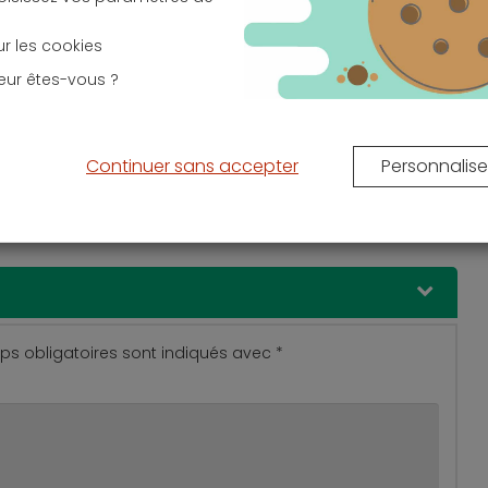
sur les cookies
12 mai 2026
Jeudi 30 avril 2026
e l’assurance
Livret A : boudé par les
eur êtes-vous ?
 ? Garanties et
Français, quelles autres
ns détaillées
solutions pour son épargne
en 2026 ?
Continuer sans accepter
Personnalise
s obligatoires sont indiqués avec
*