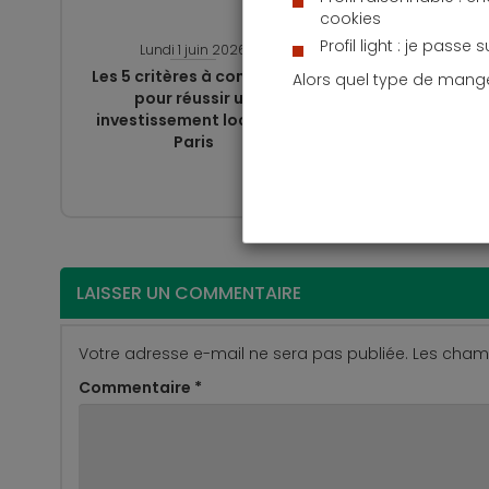
cookies
Profil light : je passe 
Lundi 1 juin 2026
Mardi 
Les 5 critères à comparer
Que couvr
Alors quel type de mang
pour réussir un
copropriété
investissement locatif à
protectio
Paris
LAISSER UN COMMENTAIRE
Votre adresse e-mail ne sera pas publiée.
Les champ
Commentaire
*