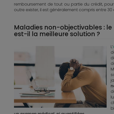
remboursement de tout ou partie du crédit, pou
outre exister, il est généralement compris entre 30 e
Maladies non-objectivables : le
est-il la meilleure solution ?
L’
d
d
d
M
s
j
n
d
l
c
b
un examen médical, ni quantifiées
.