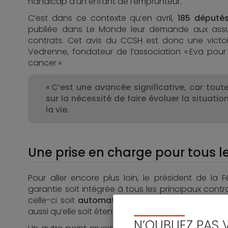
handicap d’un enfant de l’emprunteur.
C’est dans ce contexte qu’en avril,
185 députés
publiée dans Le Monde leur demande aux assureu
contrats. Cet avis du CCSH est donc une victo
Vedrenne, fondateur de l’association « Eva pour 
cancer ».
« C’est une avancée significative, car to
sur la nécessité de faire évoluer la situati
la vie.
Une prise en charge pour tous 
Pour aller encore plus loin, le président de la
garantie soit intégrée à tous les principaux contra
celle-ci soit
automatiquement proposée à toute
aussi qu’elle soit étendue aux
contrats déjà exist
N’OUBLIEZ PAS 