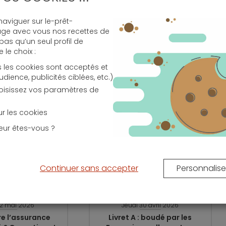
emnisation
. Bien que l’avis mentionne une couverture
nne insiste pour que la prise en charge soit intégrale
viguer sur le-prêt-
 la mensualité du crédit immobilier.
age avec vous nos recettes de
siques, le président de la Fédération « Grandir sans
 pas qu’un seul profil de
alement s’étendre aux
travailleurs indépendants,
le choix :
s les cookies sont acceptés et
ence, publicités ciblées, etc.)
sionnels, une mesure similaire soit envisagée »,
choisissez vos paramètres de
sur les cookies
mprunteur
eur êtes-vous ?
Continuer sans accepter
Personnalise
12 mai 2026
Jeudi 30 avril 2026
e l’assurance
Livret A : boudé par les