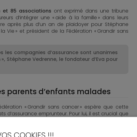
 et 85 associations
ont exprimé dans une tribune
rs d’intégrer une « aide à la famille » dans leurs
ire après plus d’un an de plaidoyer pour Stéphane
la Vie » et président de la Fédération « Grandir sans
utes les compagnies d’assurance sont unanimes
on », Stéphane Vedrenne, le fondateur d’Eva pour
les parents d’enfants malades
 Fédération « Grandir sans cancer » espère que cette
ts d’assurance emprunteur. Pour lui, il est crucial que
s les familles
contractant un prêt immobilier, mais
ants
et pas seulement aux nouveaux contrats.
VOS COOKIES !!!