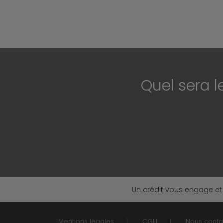
Quel sera l
Un crédit vous engage et
Mentions légales
CGU
Nous conta