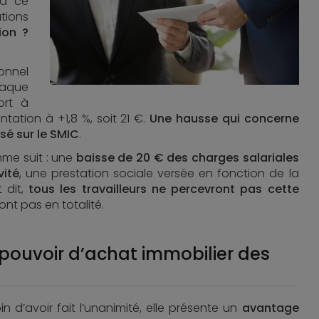
 à ce
ations
ion ?
ionnel
haque
ort à
tation à +1,8 %, soit 21 €.
Une hausse qui concerne
asé sur le SMIC
.
me suit : une
baisse de 20 € des charges salariales
vité
, une prestation sociale versée en fonction de la
t dit,
tous les travailleurs ne percevront pas cette
ont pas en totalité.
pouvoir d’achat immobilier des
n d’avoir fait l’unanimité, elle présente un
avantage