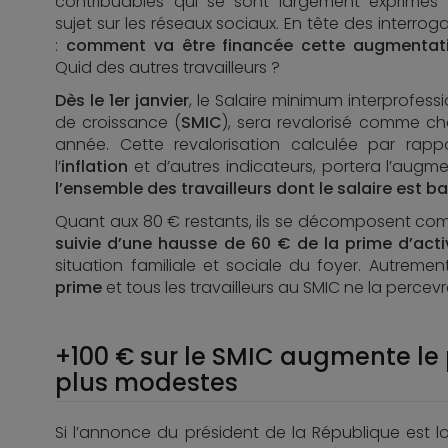
contribuables qui se sont largement exprimés
sujet sur les réseaux sociaux. En tête des interrog
:
comment va être financée cette augmentat
Quid des autres travailleurs ?
Dès le 1er janvier
, le Salaire minimum interprofess
de croissance (
SMIC
), sera revalorisé comme c
année. Cette revalorisation calculée par rapp
l’
inflation
et d’autres indicateurs, portera l’augmen
l’ensemble des travailleurs dont le salaire est b
Quant aux 80 € restants, ils se décomposent com
suivie d’une hausse de 60 € de la prime d’acti
situation familiale et sociale du foyer. Autremen
prime
et tous les travailleurs au SMIC ne la percevr
+100 € sur le SMIC augmente le 
plus modestes
Si l’annonce du président de la République est loi