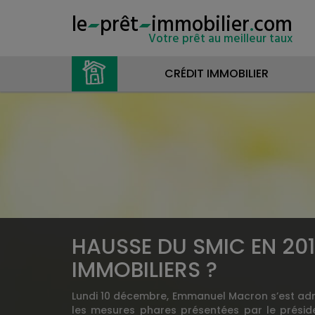
le
prêt
immobilier
.
com
Votre prêt au meilleur taux
CRÉDIT IMMOBILIER
HAUSSE DU SMIC EN 20
IMMOBILIERS ?
Lundi 10 décembre, Emmanuel Macron s’est adr
les mesures phares présentées par le préside