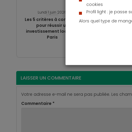
cookies
Profil light : je passe 
Lundi 1 juin 2026
Mardi 
Les 5 critères à comparer
Que couvr
Alors quel type de mang
pour réussir un
copropriété
investissement locatif à
protectio
Paris
LAISSER UN COMMENTAIRE
Votre adresse e-mail ne sera pas publiée.
Les champ
Commentaire
*