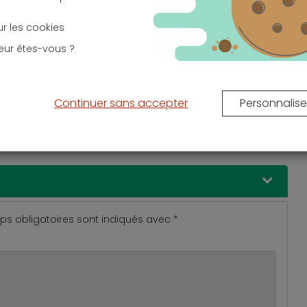
sur les cookies
12 mai 2026
Jeudi 30 avril 2026
e l’assurance
Livret A : boudé par les
eur êtes-vous ?
 ? Garanties et
Français, quelles autres
ns détaillées
solutions pour son épargne
en 2026 ?
Continuer sans accepter
Personnalise
s obligatoires sont indiqués avec
*