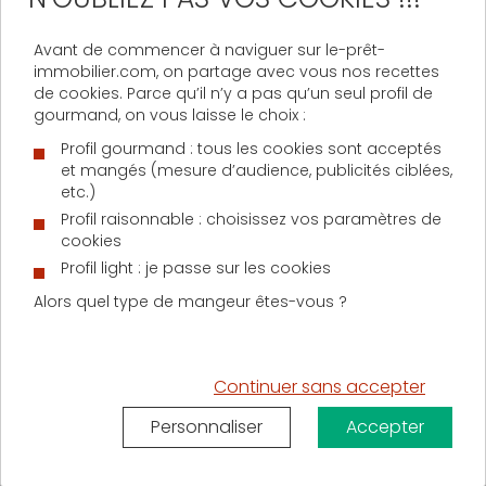
écart atteint -4,8 %. Si l’on en croit Explorimmo, «
pour
une vente prévue à 213 352 euros, le bien ne sera
Avant de commencer à naviguer sur le-prêt-
finalement vendu que 204 482 euros, soit 8 870
immobilier.com, on partage avec vous nos recettes
euros de moins
».
de cookies. Parce qu’il n’y a pas qu’un seul profil de
gourmand, on vous laisse le choix :
Profil gourmand : tous les cookies sont acceptés
Prix de l’immobilier : jusqu’à -11%
et mangés (mesure d’audience, publicités ciblées,
de décote
etc.)
Profil raisonnable : choisissez vos paramètres de
cookies
Outre les caractéristiques intrinsèques du bien, la
Profil light : je passe sur les cookies
différence entre prix de mise en vente et prix final
dépend également de sa localisation géographique.
Alors quel type de mangeur êtes-vous ?
Les villes n’étant à ce sujet pas toutes logées à la
même enseigne.
Les chiffres, datant d’avril 2017, font donc état
Continuer sans accepter
d’écarts de l’ordre de -2,20 % à Paris, -2,70 % à
Bordeaux, -3,60 % à Marseille, -4,00 % à Lille et
Personnaliser
Accepter
Toulouse, -8,4 % à Saint Nazaire,-9,3 % à Boulogne-
sur-Mer et même jusqu’à -11 % à Aurillac. Bref, vous