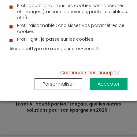
Profil gourmand : tous les cookies sont acceptés
et mangés (mesure d’audience, publicités ciblées,
etc.)
Profil raisonnable : choisissez vos paramètres de
cookies
Mardi 12 mai 2026
Profil light : je passe sur les cookies
Que couvre l’assurance copropriété ? Garanties et
Alors quel type de mangeur êtes-vous ?
protections détaillées
Continuer sans accepter
Personnaliser
Accepter
Jeudi 30 avril 2026
Livret A : boudé par les Français, quelles autres
solutions pour son épargne en 2026 ?