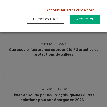
Les 5 critères à comparer pour réussir un
investissement locatif à Paris
Continuer sans accepter
Personnaliser
Accepter
Mardi 12 mai 2026
Que couvre l’assurance copropriété ? Garanties et
protections détaillées
Jeudi 30 avril 2026
Livret A : boudé par les Français, quelles autres
solutions pour son épargne en 2026 ?