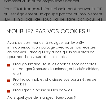
s’adosser à un autre organisme financier.
Pour l’Etat français, il faut absolument sauver le CIF,
qui est également un groupe proche du mouvement
HLM. Il n’a pas de souci à se faire car pour les
repreneurs éventuels, le Crédit Immobilier de France
semble être une affaire en or. Grâce à ce rachat, la
N’OUBLIEZ PAS VOS COOKIES !!!
Banque postale pourrait renforcer ses fonds propres
et devenir un poids lourds en matière de crédits
Avant de commencer à naviguer sur le-prêt-
immobiliers. Pour les Américains, notamment pour
immobilier.com, on partage avec vous nos recettes
General Electric, ce serait également un moyen de
de cookies. Parce qu’il n’y a pas qu’un seul profil de
renforcer leur offre de prêts aux particuliers grâce à
gourmand, on vous laisse le choix :
leur filiale GE Money Bank, déjà présente en France. Le
Profil gourmand : tous les cookies sont acceptés
nom du futur sauveur du CIF devrait être connu dans
et mangés (mesure d’audience, publicités ciblées,
les prochaines semaines
etc.)
Profil raisonnable : choisissez vos paramètres de
D'AUTRES ACTUALITÉS SUR LE PRÊT IMMOBILIER
cookies
Profil light : je passe sur les cookies
Alors quel type de mangeur êtes-vous ?
Lundi 1 juin 2026