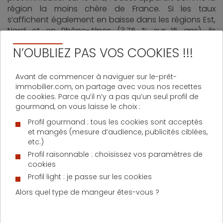
région la moins chère de France. Si les taux
s’affichent également en baisse dans les régions Est,
Nord et en Rhône-Alpes (3,75 % sur 15 ans), ils
semblent en revanche stagner en Île-de-France
N’OUBLIEZ PAS VOS COOKIES !!!
(3,85 % sur 15 ans).
Sur le front des prévisions à plus ou moins courts
Avant de commencer à naviguer sur le-prêt-
termes, Maël Bernier estime que le niveau
immobilier.com, on partage avec vous nos recettes
relativement peu élevé des OAT (indice servant
de cookies. Parce qu’il n’y a pas qu’un seul profil de
d’étalon aux taux fixes pratiqués par les banques)
gourmand, on vous laisse le choix :
devrait permettre aux taux d’emprunt de se maintenir
Profil gourmand : tous les cookies sont acceptés
«
à des niveaux bas encore quelques temps
».
et mangés (mesure d’audience, publicités ciblées,
etc.)
D'AUTRES ACTUALITÉS SUR LE PRÊT IMMOBILIER
Profil raisonnable : choisissez vos paramètres de
cookies
Profil light : je passe sur les cookies
Alors quel type de mangeur êtes-vous ?
Lundi 1 juin 2026
Les 5 critères à comparer pour réussir un
investissement locatif à Paris