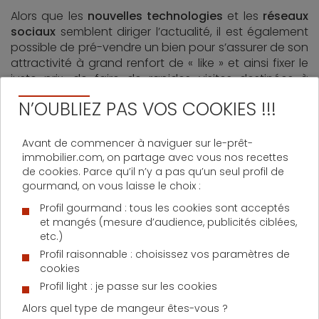
Alors que les
nouvelles technologies
et les
réseaux
sociaux
semblent diriger l’actualité, il est également
possible de pré-vendre un bien pour s’assurer de son
attractivité à grand renfort de « like » et ainsi fixer le
juste prix, de faire de rapides visites destinées à
valider un quartier ou l’insonorisation et enfin, de
N’OUBLIEZ PAS VOS COOKIES !!!
visiter un bien avec son smartphone pour mieux
l’imaginer redécoré à son goût.
Avant de commencer à naviguer sur le-prêt-
immobilier.com, on partage avec vous nos recettes
Real Estech, un label de référence
de cookies. Parce qu’il n’y a pas qu’un seul profil de
gourmand, on vous laisse le choix :
?
Profil gourmand : tous les cookies sont acceptés
et mangés (mesure d’audience, publicités ciblées,
Julien Denormandie
,
Secrétaire d’Etat
et fervent
etc.)
défenseur de l’innovation dans l’immobilier souhaite
Profil raisonnable : choisissez vos paramètres de
que le
label Real Estech
devienne une référence
cookies
mondiale. Même si le secteur ne représente
Profil light : je passe sur les cookies
actuellement que 0,5 % des recettes globales du
marché, le ministre souhaite anticiper l’arrivée
Alors quel type de mangeur êtes-vous ?