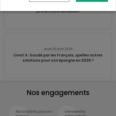
Que couvre l’assurance copropriété ? Garanties et
protections détaillées
Jeudi 30 avril 2026
Livret A : boudé par les Français, quelles autres
solutions pour son épargne en 2026 ?
Nos engagements
Nos solutions, pour vos
Une expertise
besoins
indépendante