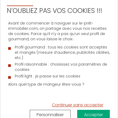
particuliers. Au cours du mois de juillet, le courtier
aurait ainsi battu son record en matière de volume
N’OUBLIEZ PAS VOS COOKIES !!!
de crédits en comptabilisant quelques 641,5 millions
d’euros de prêts octroyés (le précédent record
Avant de commencer à naviguer sur le-prêt-
datant du mois de décembre 2010 avec 613,6 millions
immobilier.com, on partage avec vous nos recettes
d’euros débloqués).
de cookies. Parce qu’il n’y a pas qu’un seul profil de
gourmand, on vous laisse le choix :
D'AUTRES ACTUALITÉS SUR LE PRÊT IMMOBILIER
Profil gourmand : tous les cookies sont acceptés
et mangés (mesure d’audience, publicités ciblées,
etc.)
Profil raisonnable : choisissez vos paramètres de
Lundi 1 juin 2026
cookies
Les 5 critères à comparer pour réussir un
Profil light : je passe sur les cookies
investissement locatif à Paris
Alors quel type de mangeur êtes-vous ?
Continuer sans accepter
Personnaliser
Accepter
Mardi 12 mai 2026