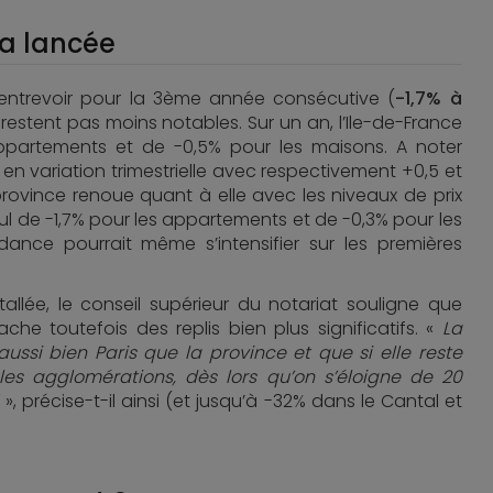
sa lancée
e entrevoir pour la 3ème année consécutive (
-1,7% à
n restent pas moins notables. Sur un an, l’Ile-de-France
s appartements et de -0,5% pour les maisons. A noter
en variation trimestrielle avec respectivement +0,5 et
rovince renoue quant à elle avec les niveaux de prix
cul de -1,7% pour les appartements et de -0,3% pour les
ndance pourrait même s’intensifier sur les premières
tallée, le conseil supérieur du notariat souligne que
e toutefois des replis bien plus significatifs. «
La
ssi bien Paris que la province et que si elle reste
 les agglomérations, dès lors qu’on s’éloigne de 20
%
», précise-t-il ainsi (et jusqu’à -32% dans le Cantal et