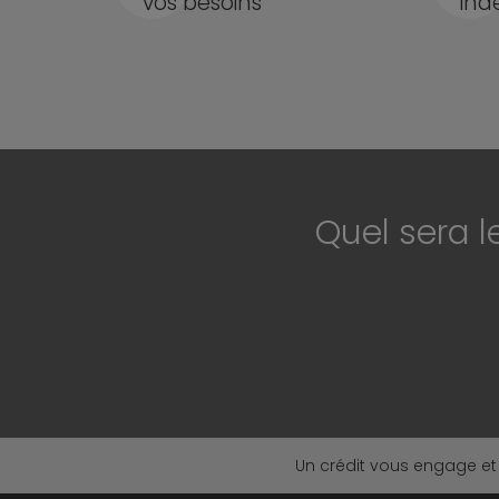
vos besoins
ind
Quel sera l
Un crédit vous engage et