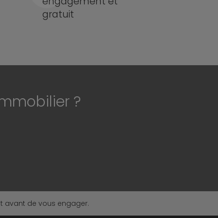
engagement et
gratuit
immobilier ?
nt avant de vous engager.