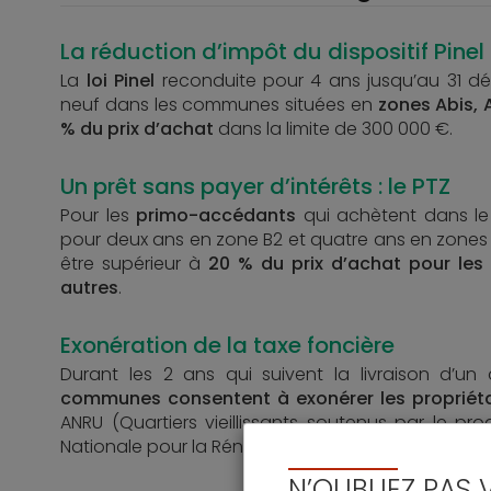
La réduction d’impôt du dispositif Pinel
La
loi Pinel
reconduite pour 4 ans jusqu’au 31 déc
neuf dans les communes situées en
zones Abis, A
% du prix d’achat
dans la limite de 300 000 €.
Un prêt sans payer d’intérêts : le PTZ
Pour les
primo-accédants
qui achètent dans le
pour deux ans en zone B2 et quatre ans en zones A
être supérieur à
20 % du prix d’achat pour les
autres
.
Exonération de la taxe foncière
Durant les 2 ans qui suivent la livraison d’
communes consentent à exonérer les propriéta
ANRU (Quartiers vieillissants soutenus par le 
Nationale pour la Rénovation Urbaine) peuvent en 
N’OUBLIEZ PAS 