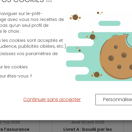
décennale
ennale
protège les propriétaires durant les
10 années
viguer sur le-prêt-
 d’une maison neuve
. Cette protection concerne les
age avec vous nos recettes de
 pas qu’un seul profil de
le choix :
s les cookies sont acceptés et
ence, publicités ciblées, etc.)
choisissez vos paramètres de
ions sont moins élevés dans le neuf que dans
sur les cookies
pour un bien ancien.
eur êtes-vous ?
Continuer sans accepter
Personnalise
12 mai 2026
Jeudi 30 avril 2026
e l’assurance
Livret A : boudé par les