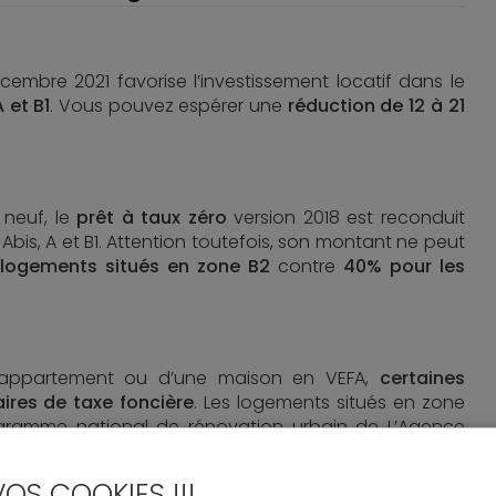
embre 2021 favorise l’investissement locatif dans le
 et B1
. Vous pouvez espérer une
réduction de 12 à 21
 neuf, le
prêt à taux zéro
version 2018 est reconduit
bis, A et B1. Attention toutefois, son montant ne peut
 logements situés en zone B2
contre
40% pour les
un appartement ou d’une maison en VEFA,
certaines
ires de taxe foncière
. Les logements situés en zone
programme national de rénovation urbain de L’Agence
outre bénéficier d’une réduction de TVA.
VOS COOKIES !!!