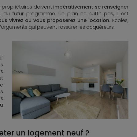
 propriétaires doivent
impérativement se renseigner
t
du futur programme. Un plan ne suffit pas, il est
ous vivrez ou vous proposerez une location
. Ecoles,
rguments qui peuvent rassurer les acquéreurs.
if
es
us
t
le
es
us
ou
eter un logement neuf ?