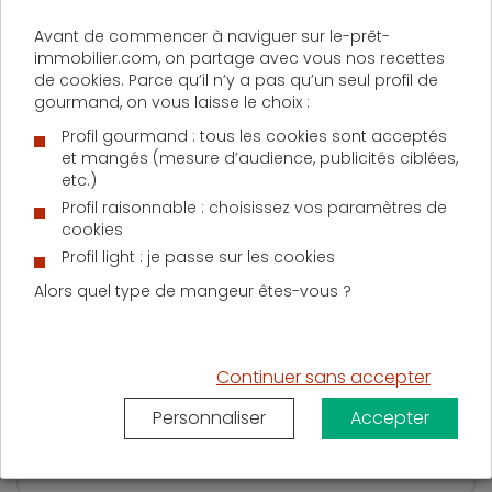
immobilier dès le début 2010 »
.
Avant de commencer à naviguer sur le-prêt-
immobilier.com, on partage avec vous nos recettes
D'AUTRES ACTUALITÉS SUR LE PRÊT IMMOBILIER
de cookies. Parce qu’il n’y a pas qu’un seul profil de
gourmand, on vous laisse le choix :
Profil gourmand : tous les cookies sont acceptés
et mangés (mesure d’audience, publicités ciblées,
Lundi 1 juin 2026
etc.)
Les 5 critères à comparer pour réussir un
Profil raisonnable : choisissez vos paramètres de
investissement locatif à Paris
cookies
Profil light : je passe sur les cookies
Alors quel type de mangeur êtes-vous ?
Mardi 12 mai 2026
Continuer sans accepter
Que couvre l’assurance copropriété ? Garanties et
Personnaliser
Accepter
protections détaillées