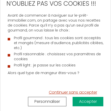
Autre condition impérative pour bénéficier de
N’OUBLIEZ PAS VOS COOKIES !!!
l’avantage fiscal,
le terrain doit être situé en zone
tendue
, c’est-à-dire là où il y a plus de demandes de
Avant de commencer à naviguer sur le-prêt-
logements que d’offres. Ce zonage s’apprécie,
immobilier.com, on partage avec vous nos recettes
comme pour le dispositif Pinel, selon le Code de la
de cookies. Parce qu’il n’y a pas qu’un seul profil de
construction et de l’habitation. Les zones A et Abis
gourmand, on vous laisse le choix :
que sont Paris et sa région, la Côte d’Azur mais aussi
Profil gourmand : tous les cookies sont acceptés
Lille, Lyon, Marseille, Bordeaux et Montpellier sont ainsi
et mangés (mesure d’audience, publicités ciblées,
concernées.
etc.)
Sauf si le Gouvernement envisage de reconduire le
Profil raisonnable : choisissez vos paramètres de
dispositif dans les mois à venir, l’abattement est
cookies
prévu pour s’appliquer à toutes les ventes réalisées
Profil light : je passe sur les cookies
entre le 1er janvier 2018 et le 31 décembre 2020. Quant
Alors quel type de mangeur êtes-vous ?
à la cession, ou la démolition des constructions
existantes, elles doivent être définitives dans les deux
années qui suivent l’acte de vente.
Continuer sans accepter
A noter que l’abattement d’impôt est calculé sur le
montant de la plus-value immobilière nette
Personnaliser
Accepter
imposable. Les propriétaires d’un grand terrain situé
en zone tendue auront tout intérêt à céder une