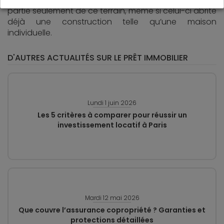
partie seulement de ce terrain, même si celui-ci abrite
déjà une construction telle qu’une maison
individuelle.
D'AUTRES ACTUALITÉS SUR LE PRÊT IMMOBILIER
Lundi 1 juin 2026
Les 5 critères à comparer pour réussir un
investissement locatif à Paris
Mardi 12 mai 2026
Que couvre l’assurance copropriété ? Garanties et
protections détaillées