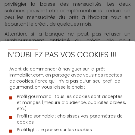
privilégier la baisse des mensualités. Les deux
solutions peuvent être complémentaires : réduire un
peu les mensualités du prêt à l’habitat tout en
écourtant le crédit de quelques mois.
Attention, si la banque ne peut pas refuser un
remboursement anticipé
du crédit, elle peut
toutefois s’y opposer si la somme remboursée est
N’OUBLIEZ PAS VOS COOKIES !!!
inférieure ou égale à 10 % du montant initial du prêt.
D’autres conditions restrictives
peuvent également
être prévues.
Avant de commencer à naviguer sur le-prêt-
immobilier.com, on partage avec vous nos recettes
de cookies. Parce qu’il n’y a pas qu’un seul profil de
Remboursement du prêt
gourmand, on vous laisse le choix :
immobilier par anticipation :
Profil gourmand : tous les cookies sont acceptés
attention aux pénalités
et mangés (mesure d’audience, publicités ciblées,
etc.)
Profil raisonnable : choisissez vos paramètres de
Avant de
demander un remboursement anticipé à
cookies
sa banque
, il est primordial de bien relire son contrat.
Profil light : je passe sur les cookies
Les modalités peuvent changer d’une banque à