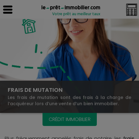
le
prêt
immobilier
.
com
Votre prêt au meilleur taux
FRAIS DE MUTATION
Les frais de mutation sont des frais à la charge de
l’acquéreur lors d’une vente d’un bien immobilier.
CRÉDIT IMMOBILIER
Plus fréquemment appelés frais de notaire, les
frais