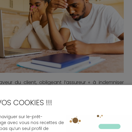
veur du client, obligeant l’assureur « à indemniser
 proportionnelle ».
3-1 à R113-14 du Code des assurances, la plateforme du
VOS COOKIES !!!
eur peut résilier un contrat d’habitation suite à un
ion toutefois, cette mention doit apparaître clairement
viguer sur le-prêt-
e l’objet d’une
notification
. L’assureur doit, en outre,
age avec vous nos recettes de
ées entre la résiliation et la date d’échéance initiale.
 pas qu’un seul profil de