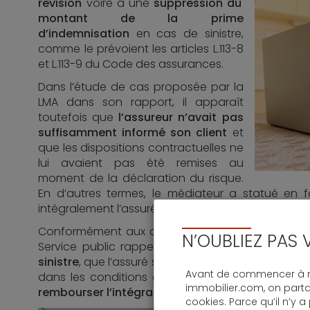
révision
voire à une
suppression du
montant de la prime
d’indemnisation
en cas de sinistre,
comme le prévoient les articles L.113-8
et L.113-9 du Code des assurances.
Dans l’étude de cas proposée par la
LMA dans son rapport, il apparaît
toutefois que
l’assureur n’avait pas
suffisamment informé son client
et
que les dispositions contractuelles ne
lui avaient pas été remises au
moment de la déclaration du risque.
En d’autres termes, le médiateur a statué en fa
intégralement l’assuré, sans application de la règle
Conformément aux articles L113-1 à L113-17 et R11
N’OUBLIEZ PAS 
Service public rappelle, par ailleurs, que
l’assur
sinistre
, que l’assuré soit ou non en cause. Attent
Avant de commencer à na
dans les conditions générales du contrat et fair
immobilier.com, on part
rembourser l’intégralité des cotisations
trop-vers
cookies. Parce qu’il n’y a