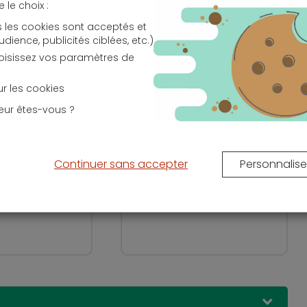
tion
le choix :
s les cookies sont acceptés et
e de plus en plus lourd
ence, publicités ciblées, etc.)
entation en 10 ans
choisissez vos paramètres de
sur les cookies
eur êtes-vous ?
12 mai 2026
Jeudi 30 avril 2026
Continuer sans accepter
Personnalise
e l’assurance
Livret A : boudé par les
 ? Garanties et
Français, quelles autres
ns détaillées
solutions pour son épargne
en 2026 ?