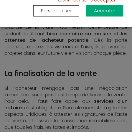
Personnaliser
Accepter
En respectant les étapes précédentes, les premières
visites se feront le plus tôt possible. Vient alors l’étape
cruciale de la visite. Pour réussir cette phase de
séduction, il faut
bien connaitre sa maison et les
attentes de l’acheteur potentiel
. Dès la porte
d’entrée, mettez les visiteurs à l’aise, ils doivent se
projeter dans leur future vie en visitant chaque pièce.
La finalisation de la vente
Si l’acheteur n’engage pas une négociation
immobilière sur le prix, il est temps de finaliser la vente.
Pour cela, il faut faire appel aux
services d’un
notaire
, c’est obligatoire. Son rôle consiste à gérer les
aspects juridiques, à attester les signatures de l’acte
de vente, et assurer la transaction immobilière ainsi
que tous les frais, les taxes et impôts.