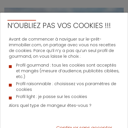
N’OUBLIEZ PAS VOS COOKIES !!!
Avant de commencer à naviguer sur le-prêt-
immobilier.com, on partage avec vous nos recettes
de cookies. Parce qu’il n’y a pas qu’un seul profil de
gourmand, on vous laisse le choix :
Profil gourmand : tous les cookies sont acceptés
Avec votre agent immobilier, rédigez une annonce
et mangés (mesure d’audience, publicités ciblées,
immobilière alléchante pour vos potentiels
etc.)
acheteurs. Cela vous permet d’augmenter vos
Profil raisonnable : choisissez vos paramètres de
chances de vendre votre maison plus rapidement.
cookies
Alors, n’hésitez pas à
écrire un texte accrocheur, il
Profil light : je passe sur les cookies
est essentiel d’y ajouter des photos de haute
Alors quel type de mangeur êtes-vous ?
qualité
, et pourquoi pas une visite virtuelle.
Bien organiser les visites
Continuer sans accepter