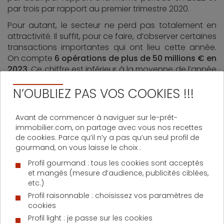
par trois par rapport au premier trimestre 2020.
Pour autant, le secteur ne perd pas totalement en
attractivité. Il suffit, pour ce faire, d’observer certaines
transactions importantes qui ont lieu cette année.
On compte
6 opérations de plus de 50 millions € en
2023
. Ce chiffre est inférieur à la moyenne de l’année
dernière certes, mais reste significatif.
N’OUBLIEZ PAS VOS COOKIES !!!
La demande dans ce secteur évolue et exige une
transformation des modèles traditionnels de location
Avant de commencer à naviguer sur le-prêt-
à long terme. Pour s’ajuster,
l’offre de bureaux doit
immobilier.com, on partage avec vous nos recettes
adopter une approche plus flexible
pour répondre
de cookies. Parce qu’il n’y a pas qu’un seul profil de
aux
nouveaux besoins des entreprises
.
gourmand, on vous laisse le choix :
Actuellement, l’Île-de-France compte environ 4,5
Profil gourmand : tous les cookies sont acceptés
millions de mètres carrés de bureaux vacants.
et mangés (mesure d’audience, publicités ciblées,
Pourtant,
les espaces de coworking et les bureaux
etc.)
flexibles continuent de gagner en popularité
, avec
Profil raisonnable : choisissez vos paramètres de
une croissance annuelle d’environ 25 %. Ces solutions
cookies
ne sont plus uniquement réservées aux start-ups.
Profil light : je passe sur les cookies
Elles attirent de plus en plus d’entreprises à la