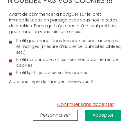
N’OUBLIEZ PAS VOS COOKIES !!!
intentions d’achat concernant les résidences
principales sont en hausse de 3 points
, à 19 %, par
rapport au mois de novembre. Une tendance qui
Avant de commencer à naviguer sur le-prêt-
immobilier.com, on partage avec vous nos recettes
concerne également les résidences secondaires,
de cookies. Parce qu’il n’y a pas qu’un seul profil de
avec une hausse de 6 points pour les habitants des
gourmand, on vous laisse le choix :
grandes agglomérations françaises et de 7 points
chez les habitants de province.
Une envie de
Profil gourmand : tous les cookies sont acceptés
changer d’air
qui s’explique par les restrictions et les
et mangés (mesure d’audience, publicités ciblées,
etc.)
confinements imposés depuis mars 2020,
particulièrement marquée chez les citadins, dont le
Profil raisonnable : choisissez vos paramètres de
logement est souvent plus petit.
cookies
Profil light : je passe sur les cookies
La part des ménages ayant renoncé à leur
Alors quel type de mangeur êtes-vous ?
projet immobilier depuis la fin du premier
confinement, est inférieure à celle des
ménages le poursuivant.
Continuer sans accepter
L’enquête d’Artémis courtage démontre, enfin, que
Personnaliser
Accepter
les projets restent variés : achat d’une résidence
principale, d’une résidence secondaire, et même
investissement locatif. Une dynamique que l’on doit