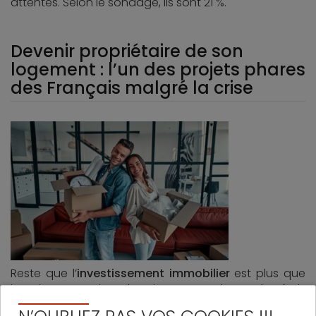
attentes. Selon le sondage, ils sont 21 %.
Devenir propriétaire de son
logement : l’un des projets phares
des Français malgré la crise
Reste que l’
investissement immobilier
est plus que
jamais un projet de vie. Le sondage d’Artémis
courtage démontre en effet qu’en mars,
les