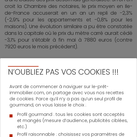
croit la Chambre des notaires, le prix moyen en Ile-
de-France accuserait en un an un repli de -2,3%
(-2,9% pour les appartements et -0,8% pour les
maisons). Une évolution similaire a pu être constatée
dans la capitale où le prix du mètre carré aurait cédé
-3,1% pour s’établir à fin mai à 7880 euros (contre
7920 euros le mois précédent).
La hausse des prix attendue pour
N’OUBLIEZ PAS VOS COOKIES !!!
la rentrée
Avant de commencer à naviguer sur le-prêt-
Sur le front des prévisions à court terme, les notaires
immobilier.com, on partage avec vous nos recettes
tablent sur un retour à la hausse des prix alimenté
de cookies. Parce qu’il n’y a pas qu’un seul profil de
par un volume de ventes toujours en progression. A
gourmand, on vous laisse le choix :
Paris, face au retour des acheteurs, le prix des
Profil gourmand : tous les cookies sont acceptés
logements anciens pourrait gagner +1,6% dès le mois
et mangés (mesure d’audience, publicités ciblées,
de septembre, repassant ainsi au-dessus de la barre
etc.)
symbolique des 8000 euros le mètre carré (8030
Profil raisonnable : choisissez vos paramètres de