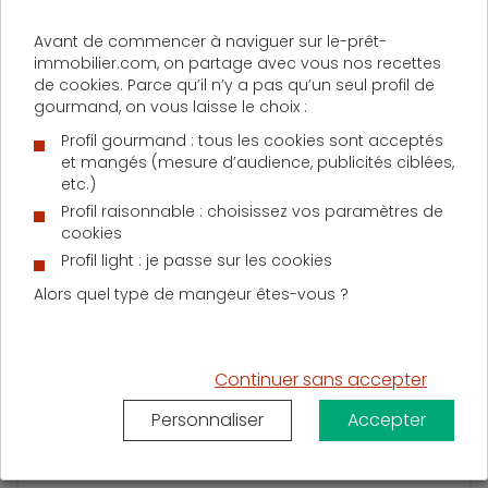
traités.
Avant de commencer à naviguer sur le-prêt-
immobilier.com, on partage avec vous nos recettes
D'AUTRES ACTUALITÉS SUR LE PRÊT IMMOBILIER
de cookies. Parce qu’il n’y a pas qu’un seul profil de
gourmand, on vous laisse le choix :
Profil gourmand : tous les cookies sont acceptés
et mangés (mesure d’audience, publicités ciblées,
Lundi 1 juin 2026
etc.)
Les 5 critères à comparer pour réussir un
Profil raisonnable : choisissez vos paramètres de
investissement locatif à Paris
cookies
Profil light : je passe sur les cookies
Alors quel type de mangeur êtes-vous ?
Continuer sans accepter
Mardi 12 mai 2026
Que couvre l’assurance copropriété ? Garanties et
Personnaliser
Accepter
protections détaillées