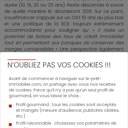
durée (10, 15, 20 ou 25 ans). Reste désormais à savoir
de quelle manière ils aborderont 2015. Sur ce point,
VousFinancer s’appuie sur un OAT 10 ans au plus bas
et une politique de la BCE toujours extrêmement
accommodante pour souligner qu’ «
il reste un
potentiel de baisse des taux de crédit immobilier
tout en permettant aux banques de conserver des
marges convenables
». Une perspective également
partagée par Ulrich Maurel, fondateur du courtier
Immoprêt, qui précise qu’ «
à contrario de
N’OUBLIEZ PAS VOS COOKIES !!!
nombreuses observations, il est de nouveau
probable que les taux d’emprunt soient orientés à la
Avant de commencer à naviguer sur le-prêt-
baisse très légèrement dans les trois prochains mois
immobilier.com, on partage avec vous nos recettes
».
de cookies. Parce qu’il n’y a pas qu’un seul profil de
gourmand, on vous laisse le choix :
Actualité sur le même sujet :
Prêt immobilier
– pas de remontée des taux avant l’automne
Profil gourmand : tous les cookies sont acceptés
2015
et mangés (mesure d’audience, publicités ciblées,
Guide du crédit immobilier :
Taux de prêt
etc.)
immobilier – Consultez nos prévisions pour les
Profil raisonnable : choisissez vos paramètres de
mois à venir
.