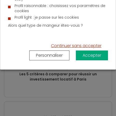
grand nombre
», note ainsi Cécile Roquelaure, porte-
parole du courtier.
Profil raisonnable : choisissez vos paramètres de
cookies
Bon plan –
Simulation de prêt immobilier :
Profil light : je passe sur les cookies
comparez les meilleurs taux du marché
Alors quel type de mangeur êtes-vous ?
Actualité sur le même sujet –
Prêt immobilier :
la baisse des taux se confirme
.
D'AUTRES ACTUALITÉS SUR LE PRÊT IMMOBILIER
Continuer sans accepter
Personnaliser
Accepter
Lundi 1 juin 2026
Les 5 critères à comparer pour réussir un
investissement locatif à Paris