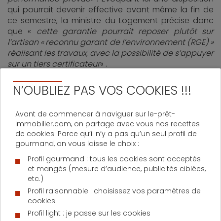
qui pourrait devenir effective avant même la fin de
ce semestre, la ministre du Logement précise donc
que «
cette garantie pourrait reposer plutôt sur
l’artisan « reconnu garant de l’environnement (RGE) »
réalisant les travaux, avec la possibilité de s’appuyer
sur un tiers certificateur
« .
N’OUBLIEZ PAS VOS COOKIES !!!
Le cas du PTZ Plus
Avant de commencer à naviguer sur le-prêt-
Concernant l’accession à la propriété, Sylvia Pinel est
immobilier.com, on partage avec vous nos recettes
également revenue sur le cas du PTZ Plus. Lancé en
de cookies. Parce qu’il n’y a pas qu’un seul profil de
gourmand, on vous laisse le choix :
janvier 2011,
le prêt à taux zéro Plus
devrait
logiquement tirer sa révérence à la fin de cette
Profil gourmand : tous les cookies sont acceptés
année. La ministre annonce qu’un réaménagement
et mangés (mesure d’audience, publicités ciblées,
de ce crédit immobilier est à l’étude (prolongation ?
etc.)
refonte du dispositif ?) sans toutefois donner de plus
Profil raisonnable : choisissez vos paramètres de
amples détails.
cookies
Profil light : je passe sur les cookies