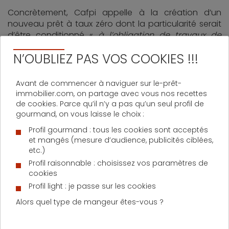
Concrètement, Cafpi appelle à la création d’un
nouveau prêt à taux zéro dont la particularité serait
d’être conditionné «
à l’obligation de travaux de
rénovation énergétique
« . Quelles que soient ses
N’OUBLIEZ PAS VOS COOKIES !!!
modalités d’application (prise en compte directe du
coût des travaux dans le prix du logement, délai de
trois ans pour entreprendre les travaux, etc.), un tel
Avant de commencer à naviguer sur le-prêt-
crédit immobilier devrait, si l’on en croit le courtier,
immobilier.com, on partage avec vous nos recettes
«
faciliter l’accès des jeunes ménages à la propriété
de cookies. Parce qu’il n’y a pas qu’un seul profil de
en rééquilibrant leur équation personnelle, et les
gourmand, on vous laisse le choix :
préserver contre l’achat de biens énergivores -qui
Profil gourmand : tous les cookies sont acceptés
seront vite disqualifiés par le marché
« .
et mangés (mesure d’audience, publicités ciblées,
etc.)
D'AUTRES ACTUALITÉS SUR LE PRÊT IMMOBILIER
Profil raisonnable : choisissez vos paramètres de
cookies
Profil light : je passe sur les cookies
Alors quel type de mangeur êtes-vous ?
Lundi 1 juin 2026
Les 5 critères à comparer pour réussir un