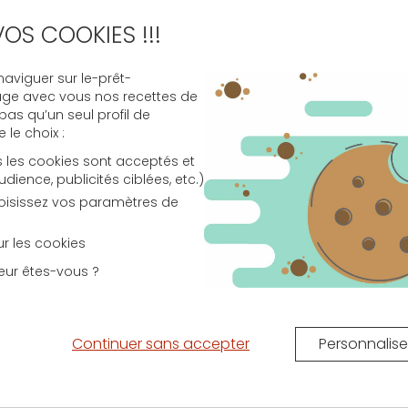
Comme tout financement à moyen ou long terme, il
VOS COOKIES !!!
a capacité emprunteur à l’
aide d’un courtier
ou d’un
 véritable stratégie financière sur mesure.
viguer sur le-prêt-
age avec vous nos recettes de
 pas qu’un seul profil de
ables
le choix :
s les cookies sont acceptés et
 généralisation des taux variables
ence, publicités ciblées, etc.)
choisissez vos paramètres de
aux variables
sur les cookies
eur êtes-vous ?
ttement et des taux variables
Continuer sans accepter
Personnalise