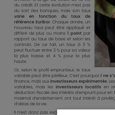
du crédit. Et cette évolution n’est pas
du sort des banques, mais son taux
varie en fonction du taux de
référence Euribor
. Chaque année, un
nouveau taux peut être appliqué et
différé de plus ou moins
1 point
par
rapport au taux de base et selon les
contrats. De ce fait, un taux à 3 %
peut fluctuer entre 2 % pour sa valeur
la plus basse et 4 % pour la plus
haute.
Or, selon le profil emprunteur, le taux
variable peut être périlleux. C’est pourquoi il
ne s’
finance, mais aux
investisseurs expérimentés
. L
variables, mais les
investisseurs locatifs
en rev
déduction fiscale des intérêts d’emprunt pour en ti
maximal d’endettement ont tout intérêt à privilé
d’aléas de la vie.
Il n’est donc pas exclu que les taux variables soie