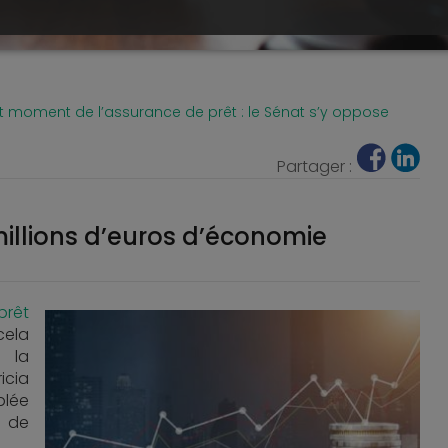
out moment de l’assurance de prêt : le Sénat s’y oppose
Partager :
 millions d’euros d’économie
prêt
cela
t la
icia
blée
t de
.