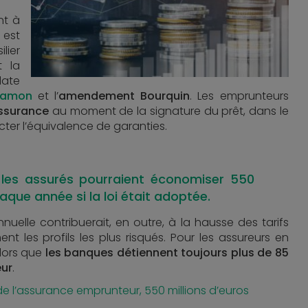
nt à
 est
lier
t la
ate
Hamon
et l’
amendement Bourquin
. Les emprunteurs
assurance
au moment de la signature du prêt, dans le
cter l’équivalence de garanties.
 les assurés pourraient économiser 550
aque année si la loi était adoptée.
nnuelle contribuerait, en outre, à la hausse des tarifs
nt les profils les plus risqués. Pour les assureurs en
alors que
les banques détiennent toujours plus de 85
eur
.
 de l’assurance emprunteur, 550 millions d’euros