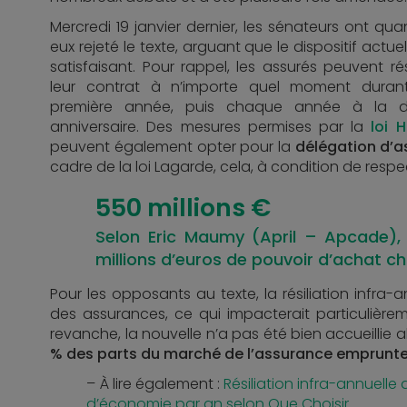
Mercredi 19 janvier dernier, les sénateurs ont qua
eux rejeté le texte, arguant que le dispositif actuel
satisfaisant. Pour rappel, les assurés peuvent rési
leur contrat à n’importe quel moment duran
première année, puis chaque année à la d
anniversaire. Des mesures permises par la
loi 
peuvent également opter pour la
délégation d’
cadre de la loi Lagarde, cela, à condition de respe
550 millions €
Selon Eric Maumy (April – Apcade),
millions d’euros de pouvoir d’achat ch
Pour les opposants au texte, la résiliation infra-a
des assurances, ce qui impacterait particulièreme
revanche, la nouvelle n’a pas été bien accueillie 
% des parts du marché de l’assurance emprunt
À lire également :
Résiliation infra-annuelle
d’économie par an selon Que Choisir