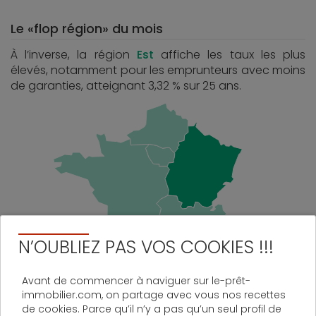
Le «flop région» du mois
À l’inverse, la région
Est
affiche les taux les plus
élevés, notamment pour les emprunteurs avec moins
de garanties, atteignant 3,32 % sur 25 ans.
N’OUBLIEZ PAS VOS COOKIES !!!
Avant de commencer à naviguer sur le-prêt-
immobilier.com, on partage avec vous nos recettes
de cookies. Parce qu’il n’y a pas qu’un seul profil de