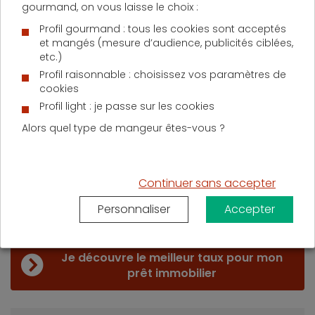
gourmand, on vous laisse le choix :
Profil gourmand : tous les cookies sont acceptés
et mangés (mesure d’audience, publicités ciblées,
etc.)
La tendance générale est à une légère baisse
Profil raisonnable : choisissez vos paramètres de
des taux, en particulier pour les emprunteurs
cookies
présentant des garanties intermédiaires ou
Profil light : je passe sur les cookies
moins solides. Cette situation favorable
incite à la concrétisation des projets
Alors quel type de mangeur êtes-vous ?
immobiliers, notamment pour ceux qui
hésitaient encore à investir. Il reste
néanmoins essentiel de soigner son dossier
Continuer sans accepter
et d’optimiser son taux d’endettement pour
bénéficier des meilleures conditions.
Personnaliser
Accepter
Je découvre le meilleur taux pour mon
prêt immobilier