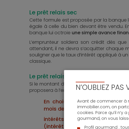
Le prêt relais sec
Cette formule est proposée par la banque lo
égale à celle du bien devant être vendu. En
banque lui octroie
une simple avance financ
L’emprunteur soldera son crédit dès que 
attendant, il ne devra s’acquitter chaque m
souligner que le taux d’intérêt appliqué à un
classique.
Le prêt relais « associé » ou « ados
Si le montant d’un prêt relais ne suffit pa
N’OUBLIEZ PAS 
proposera à l’emprunteur de combler la so
En choisissant cette formule, 
Avant de commencer à na
immobilier.com, on part
mois des :
cookies. Parce qu’il n’y a
intérêts du prêt relais + mens
gourmand, on vous laisse 
(intérêt + capital)
Profil gourmand : tou