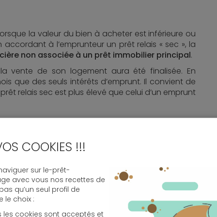
rsque la valeur du bien à acheter est inférieure ou
 accordant à l’emprunteur un prêt relais « sec », la
ière non associée à un prêt immobilier principal
.
la vente de son logement aura été finalisée. En
ois que des seuls intérêts d’emprunt. Il convient de
 prêt relais sec est plus élevé que celui d’un emprunt
sé »
s à financer l’achat du nouveau logement, la banque
VOS COOKIES !!!
mme restante par un
prêt immobilier classique
.
l’emprunteur devra s’acquitter chaque
viguer sur le-prêt-
age avec vous nos recettes de
 pas qu’un seul profil de
ualités du prêt immobilier classique
le choix :
s les cookies sont acceptés et