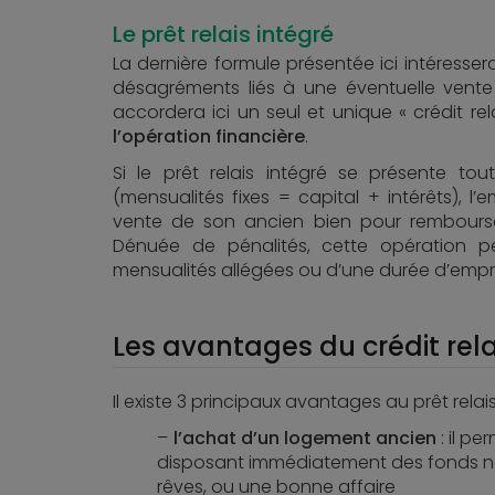
Le prêt relais intégré
La dernière formule présentée ici intéresser
désagréments liés à une éventuelle vente d
accordera ici un seul et unique « crédit re
l’opération financière
.
Si le prêt relais intégré se présente to
(mensualités fixes = capital + intérêts), l’
vente de son ancien bien pour rembourse
Dénuée de pénalités, cette opération pe
mensualités allégées ou d’une durée d’empru
Les avantages du crédit rela
Il existe 3 principaux avantages au prêt relais
l’achat d’un logement ancien
: il pe
disposant immédiatement des fonds né
rêves, ou une bonne affaire