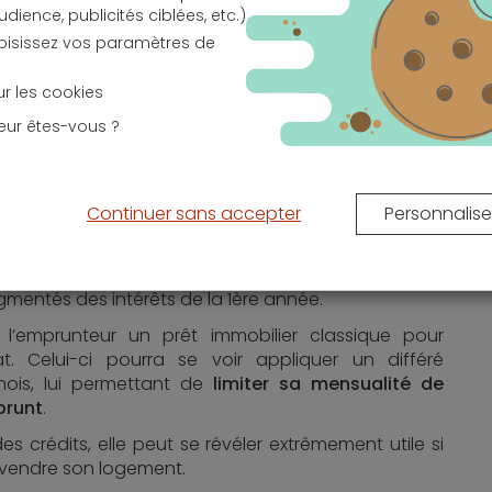
ence, publicités ciblées, etc.)
ais soldé, seules les mensualités du prêt immobilier
choisissez vos paramètres de
sur les cookies
le
eur êtes-vous ?
é pour une durée de 24 mois
. En choisissant de
 totale, l’emprunteur n’aura pas à s’acquitter des
miers mois. S’il a réussi à vendre son bien avant
Continuer sans accepter
Personnalise
sera alors le capital ainsi que les intérêts dus pour
ce laps de temps, l’emprunteur remboursera chaque
augmentés des intérêts de la 1ère année.
’emprunteur un prêt immobilier classique pour
 Celui-ci pourra se voir appliquer un différé
mois, lui permettant de
limiter sa mensualité de
prunt
.
s crédits, elle peut se révéler extrêmement utile si
à vendre son logement.