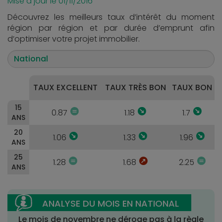
Mise à jour le 01/11/2016
Découvrez les meilleurs taux d’intérêt du moment
région par région et par durée d’emprunt afin
d’optimiser votre projet immobilier.
TAUX EXCELLENT
TAUX TRÈS BON
TAUX BON
15
0.87
1.18
1.7
ANS
20
1.06
1.33
1.96
ANS
25
1.28
1.68
2.25
ANS
Le mois de novembre ne déroge pas à la règle