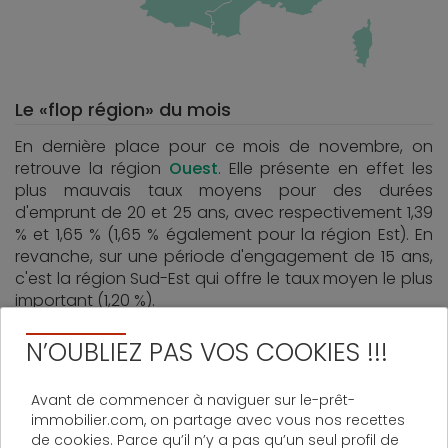
Le «flop région» du mois
En dernière place pour ce mois de novembre, on
retrouve la région
Ouest
. Elle présente en effet les
plus mauvais taux moyens pour des durées
d'emprunt de 20 et 25 ans, avec respectivement 1,39
% et 1,65 % (1,65 % également pour la région Est). En
revanche, sur une période d'engagement de 15 ans,
c'est la région Sud-Est qui offre le taux moyen le plus
important (1,20 %).
N’OUBLIEZ PAS VOS COOKIES !!!
Avant de commencer à naviguer sur le-prêt-
immobilier.com, on partage avec vous nos recettes
de cookies. Parce qu’il n’y a pas qu’un seul profil de