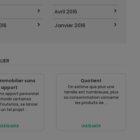
Avril 2016
016
Janvier 2016
LIER
immobilier sans
Quotient
On estime que plus une
apport
famille est nombreuse, plus
ans apport personnel
sa consommation concerne
froidir certaines
les produits de ...
Toutefois, se lancer
un tel projet ...
Lire la suite
Lire la suite