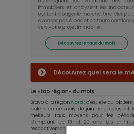
décortiquent les variations des tau
immobiliers et analysent les indicateur
qui font bouger le marché. Une clef pou
avancer pas à pas et en toute confianc
vers votre projet immobilier.
Découvrez le taux du mois
Découvrez quel sera le mei
Le «top région» du mois
Bravo à la région
Nord
: c'est elle qui obtient
palme en ce mois de juin en proposant l
meilleurs taux moyens pour les périod
d'emprunt de 15 et 20 ans. Les chiffres
respectivement 1,41 % et 1,57 %. Sur 25 ans, 