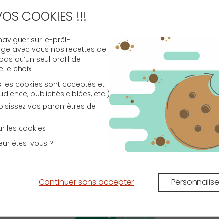
de
ux
VOS COOKIES !!!
viguer sur le-prêt-
age avec vous nos recettes de
 pas qu’un seul profil de
le choix :
s les cookies sont acceptés et
ence, publicités ciblées, etc.)
choisissez vos paramètres de
e-
sur les cookies
nt
eur êtes-vous ?
ux
ec
au
on
Continuer sans accepter
Personnalise
d-
en