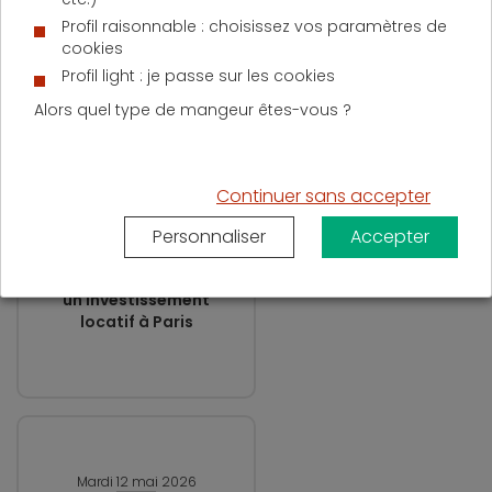
épargne au 1er
Profil raisonnable : choisissez vos paramètres de
août 2025
cookies
Profil light : je passe sur les cookies
D'AUTRES ACTUALITÉS SUR
Alors quel type de mangeur êtes-vous ?
LE PRÊT IMMOBILIER
Continuer sans accepter
Lundi 1 juin 2026
Personnaliser
Accepter
Les 5 critères à
comparer pour réussir
un investissement
locatif à Paris
Mardi 12 mai 2026