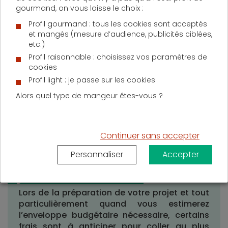
gourmand, on vous laisse le choix :
Profil gourmand : tous les cookies sont acceptés
L’achat
et mangés (mesure d’audience, publicités ciblées,
etc.)
Une fois le bien immobilier trouvé et le financement
Profil raisonnable : choisissez vos paramètres de
cookies
bouclé, les formalités d’achat permettront une
officialisation en règle :
Profil light : je passe sur les cookies
Signature d’un compromis de vente
Alors quel type de mangeur êtes-vous ?
Dépôt de la demande de prêt
Une fois acceptée: signature de la demande
de prêt
Continuer sans accepter
Signature du contrat
Personnaliser
Accepter
Lors de la préparation de votre projet et tout
particulièrement quand vous estimerez
l’enveloppe budgétaire nécessaire, certains
frais sont à anticiper pour coller au plus