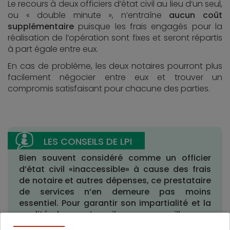
Le recours à deux officiers d’état civil au lieu d’un seul,
ou « double minute », n’entraîne
aucun coût
supplémentaire
puisque les frais engagés pour la
réalisation de l’opération sont fixes et seront répartis
à part égale entre eux.
En cas de problème, les deux notaires pourront plus
facilement négocier entre eux et trouver un
compromis satisfaisant pour chacune des parties.
Bien souvent considéré comme un officier
d’état civil «inaccessible» à cause des frais
de notaire et autres dépenses, ce prestataire
de services n’en demeure pas moins
essentiel. Pour garantir son impartialité et la
qualité de son travail, nous conseillons au
vendeur et à l’acheteur d’un bien de ne pas