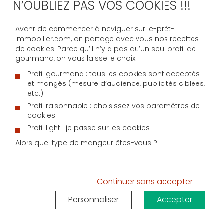
N’OUBLIEZ PAS VOS COOKIES !!!
prendre le même notaire. Le coût de leurs
honoraires en restera le même, les notaires
se répartissant à 50/50 les honoraires fixés
Avant de commencer à naviguer sur le-prêt-
par la loi.
immobilier.com, on partage avec vous nos recettes
de cookies. Parce qu’il n’y a pas qu’un seul profil de
gourmand, on vous laisse le choix :
Le métier de notaire a beaucoup évolué au
Profil gourmand : tous les cookies sont acceptés
cours des dernières décennies. Le notaire de
et mangés (mesure d’audience, publicités ciblées,
proximité est un expert immobilier de premier
etc.)
plan qui connait parfaitement le marché et
Profil raisonnable : choisissez vos paramètres de
les subtilités de la loi. Il saura vous conseiller
cookies
pour protéger au mieux vos intérêts, ceux de
Profil light : je passe sur les cookies
votre co-emprunteur ou ceux de vos
Alors quel type de mangeur êtes-vous ?
ascendants ou descendants.
N’hésitez donc pas à lui poser toutes vos
Continuer sans accepter
questions.
Personnaliser
Accepter
Autres conseils pour réussir votre projet