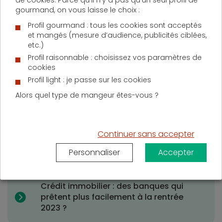
de cookies. Parce qu’il n’y a pas qu’un seul profil de
gourmand, on vous laisse le choix :
Crédits immobiliers : en 6 mois, les
Profil gourmand : tous les cookies sont acceptés
taux sont passés de 1 à 2 %
et mangés (mesure d’audience, publicités ciblées,
etc.)
Crédit immobilier : la hausse des taux
Profil raisonnable : choisissez vos paramètres de
se poursuit en juillet
cookies
Crédit immobilier : les taux sont
Profil light : je passe sur les cookies
désormais supérieurs à 2 %
Alors quel type de mangeur êtes-vous ?
Prêt immobilier : la hausse des taux
d’intérêt ouvre de nouvelles
perspectives aux emprunteurs
Continuer sans accepter
Crédit Immobilier : « l’horizon du
Personnaliser
Accepter
marché semble s’éclaircir » selon
l’Observatoire Crédit Logement/CSA
Crédit immobilier : des banques qui
prêtent plus facilement à la rentrée
2023 ?