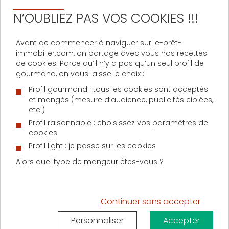
Les recours face à une situation de
N’OUBLIEZ PAS VOS COOKIES !!!
surendettement
Avant de commencer à naviguer sur le-prêt-
Surendettement : tout comprendre et
immobilier.com, on partage avec vous nos recettes
comment y faire face
de cookies. Parce qu’il n’y a pas qu’un seul profil de
gourmand, on vous laisse le choix :
Le nombre de dossiers de
surendettement est en baisse, sauf
Profil gourmand : tous les cookies sont acceptés
chez les plus modestes
et mangés (mesure d’audience, publicités ciblées,
etc.)
Rachat de crédit : comment éviter le
Profil raisonnable : choisissez vos paramètres de
surendettement ?
cookies
Profil light : je passe sur les cookies
Surendettement : les français doivent
en moyenne 39 700 euros
Alors quel type de mangeur êtes-vous ?
La loi Lagarde entre en vigueur contre
le surendettement
Continuer sans accepter
En cas de surendettement, vendre
son logement peut être imposé par la
Personnaliser
Accepter