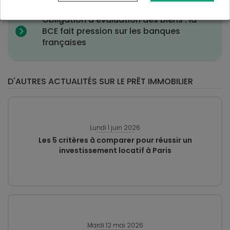
loi
Obligation d’évaluation des biens : la
BCE fait pression sur les banques
françaises
D'AUTRES ACTUALITÉS SUR LE PRÊT IMMOBILIER
Lundi 1 juin 2026
Les 5 critères à comparer pour réussir un
investissement locatif à Paris
Mardi 12 mai 2026