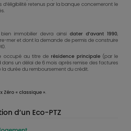
res d’éligibilité retenus par la banque concerneront le
és.
 bien immobilier devra ainsi
dater d’avant 1990
,
tre-mer et dont la demande de permis de construire
10.
e occupé au titre de
résidence principale
(par le
rd dans un délai de 6 mois après remise des factures
e la durée du remboursement du crédit.
 Zéro « classique »
.
tion d’un Eco-PTZ
 logement