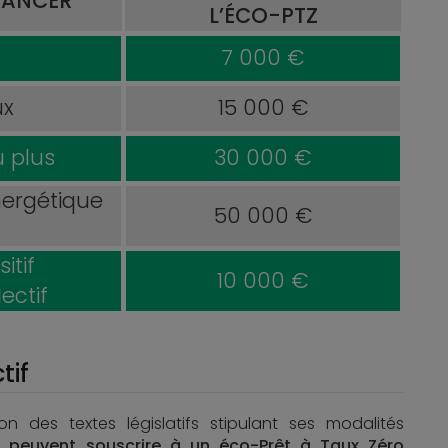
NANCER
L’ÉCO-PTZ
7 000 €
ux
15 000 €
u plus
30 000 €
nergétique
50 000 €
itif
10 000 €
ectif
tif
ion des textes législatifs stipulant ses modalités
é peuvent souscrire à un éco-Prêt à Taux Zéro