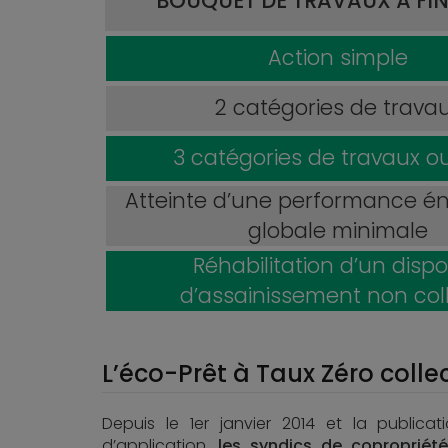
BOUQUET DE TRAVAUX À FI
Action simple
2 catégories de trava
3 catégories de travaux o
Atteinte d’une performance é
globale minimale
Réhabilitation d’un dispos
d’assainissement non coll
L’éco-Prêt à Taux Zéro collec
Depuis le 1er janvier 2014 et la publicat
d’application,
les syndics de copropriét