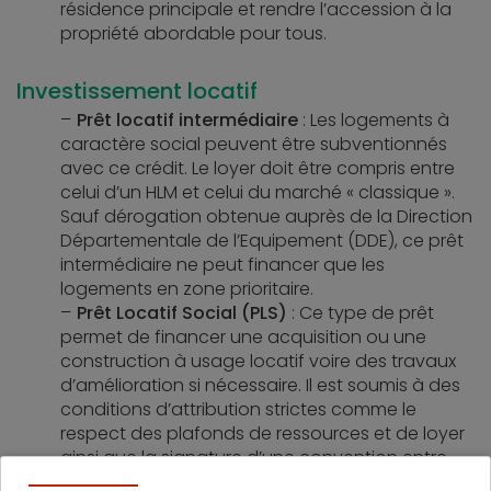
résidence principale et rendre l’accession à la
propriété abordable pour tous.
Investissement locatif
Prêt locatif intermédiaire
: Les logements à
caractère social peuvent être subventionnés
avec ce crédit. Le loyer doit être compris entre
celui d’un HLM et celui du marché « classique ».
Sauf dérogation obtenue auprès de la Direction
Départementale de l’Equipement (DDE), ce prêt
intermédiaire ne peut financer que les
logements en zone prioritaire.
Prêt Locatif Social (PLS)
: Ce type de prêt
permet de financer une acquisition ou une
construction à usage locatif voire des travaux
d’amélioration si nécessaire. Il est soumis à des
conditions d’attribution strictes comme le
respect des plafonds de ressources et de loyer
ainsi que la signature d’une convention entre
l’Etat et l’emprunteur.Il offre des avantages