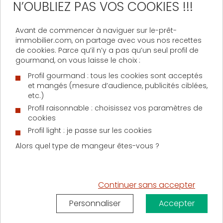
N’OUBLIEZ PAS VOS COOKIES !!!
fiscaux comme une TVA réduite, l’exonération
de la taxe foncière sur les bâtiments construits
depuis 25 ou 30 ans répondant aux normes
Avant de commencer à naviguer sur le-prêt-
environnementales.
immobilier.com, on partage avec vous nos recettes
Prêt Conventionné Locatif (PCL)
: La
de cookies. Parce qu’il n’y a pas qu’un seul profil de
gourmand, on vous laisse le choix :
construction, acquisition ou rénovation de
biens immobiliers en vu d’être mis sur le marché
Profil gourmand : tous les cookies sont acceptés
de la location peut être financée par le biais
et mangés (mesure d’audience, publicités ciblées,
d’un Prêt Conventionné Locatif. Ce dernier peut
etc.)
prendre en charge 90 % des coûts de
Profil raisonnable : choisissez vos paramètres de
l’opération et être combiné avec des
prêts
cookies
complémentaires
compatibles. Si l’emprunteur
Profil light : je passe sur les cookies
veut bénéficier des APL, il doit signer une
Alors quel type de mangeur êtes-vous ?
convention avec l’Etat lors de sa souscription
au PCL.
Continuer sans accepter
Les prêts complémentaires en
Personnaliser
Accepter
bref