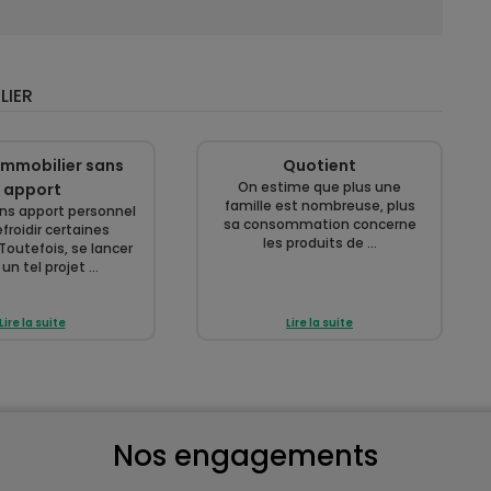
LIER
immobilier sans
Quotient
On estime que plus une
apport
famille est nombreuse, plus
ans apport personnel
sa consommation concerne
froidir certaines
les produits de ...
Toutefois, se lancer
un tel projet ...
Lire la suite
Lire la suite
Nos engagements