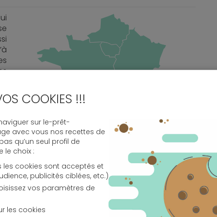
ui
se
si
’à
es
es
la
oi
VOS COOKIES !!!
ns
la
viguer sur le-prêt-
er
age avec vous nos recettes de
 pas qu’un seul profil de
le choix :
s les cookies sont acceptés et
ence, publicités ciblées, etc.)
choisissez vos paramètres de
ne
ur
sur les cookies
en