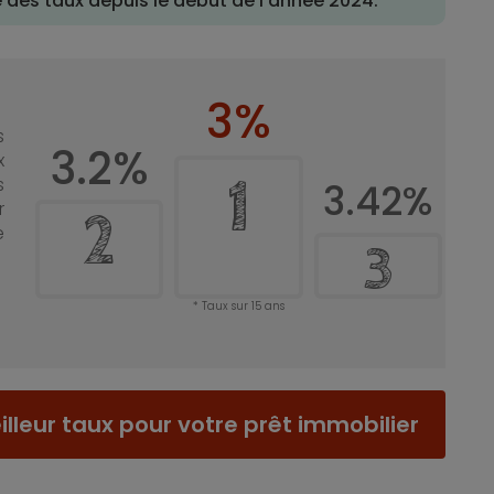
ve des taux depuis le début de l'année 2024.
3%
s
3.2%
x
1
s
3.42%
r
2
e
3
Taux sur 15 ans
lleur taux pour votre prêt immobilier