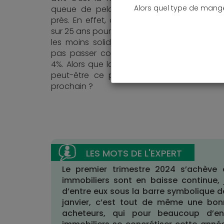
Alors quel type de mang
queue de peloton, en y regardant de tr
près. En effet, avec un taux d’emprunt à 
sur 25 ans pour les emprunteurs aux garanti
les moins solides, c’est la seule région à 
pas passer complètement sous le seuil d
4%. Alors que la baisse semble se poursuivr
peut-être ce palier sera-t-il atteint le mo
prochain ?
Le premier trimestre 2024 s’achève
immobiliers sont en baisse continue, 
d’entre eux sous la barre symbolique d
janvier, c’est tout de même une bon
acheteurs, qui pour beaucoup d’ent