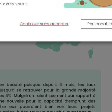
eur êtes-vous ?
ès
4%
es
ne
Continuer sans accepter
Personnalise
es
e,
is
 en beauté puisque depuis 4 mois, les taux
jusqu’à se retrouver pour la grande majorité
es 4%. Malgré un ralentissement par rapport à
ne nouvelle pour la capacité d’emprunt des
re eux pourraient bien voir leurs projets