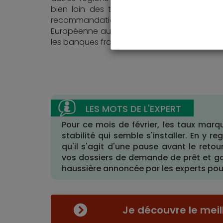
bien loin des taux affichés l'été dernier. L
recommandations de la Banque Centra
Européenne auraient-elles été entendues p
les banques françaises ?
Pour ce mois de février, les taux marqu
stabilité qui semble s'installer. En y 
qu'il s'agit d'une pause avant le retou
vos dossiers de demande de prêt et gar
haussière annoncée par les experts pour
Je découvre le meil