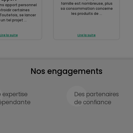
famille est nombreuse, plus
ans apport personnel
sa consommation concerne
froidir certaines
les produits de ...
Toutefois, se lancer
un tel projet ...
Lire la suite
Lire la suite
Nos engagements
 expertise
Des partenaires
épendante
de confiance