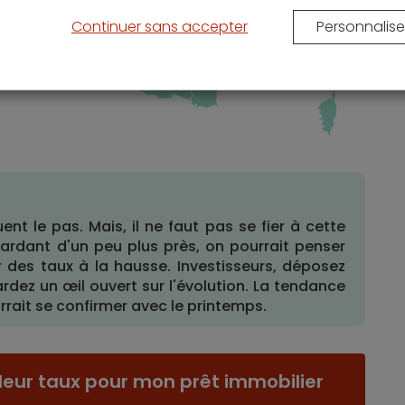
es
Continuer sans accepter
Personnalise
le
ar
ent le pas. Mais, il ne faut pas se fier à cette
regardant d'un peu plus près, on pourrait penser
r des taux à la hausse. Investisseurs, déposez
dez un œil ouvert sur l'évolution. La tendance
rait se confirmer avec le printemps.
leur taux pour mon prêt immobilier