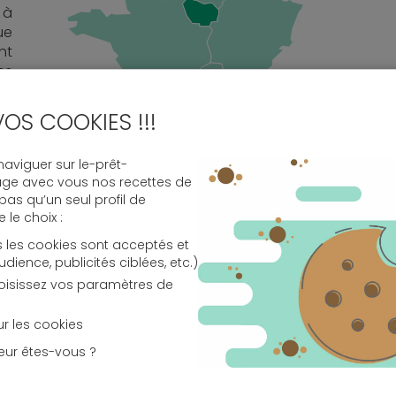
 à
ue
nt
es
la
ux
VOS COOKIES !!!
s,
en
viguer sur le-prêt-
age avec vous nos recettes de
 pas qu’un seul profil de
le choix :
s les cookies sont acceptés et
ence, publicités ciblées, etc.)
la
choisissez vos paramètres de
nt
us
sur les cookies
on
eur êtes-vous ?
et
es
te