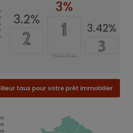
3%
s
3.2%
x
1
s
3.42%
r
2
e
3
Taux sur 15 ans
lleur taux pour votre prêt immobilier
re
hé
ée