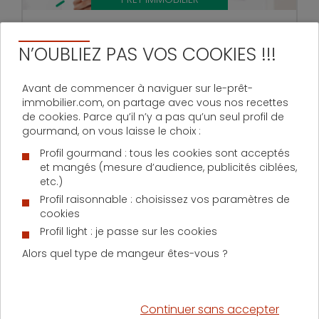
mardi 18 novembre 2014
N’OUBLIEZ PAS VOS COOKIES !!!
Immobilier : les tarifs des notaires
bientôt revus à la baisse
Si les notaires sont des acteurs majeurs du
Avant de commencer à naviguer sur le-prêt-
monde de l’immobilier, leur rémunération (et
immobilier.com, on partage avec vous nos recettes
notamment son mode de calcul) fait depuis
de cookies. Parce qu’il n’y a pas qu’un seul profil de
plusieurs semaines maintenant l’objet de vifs
gourmand, on vous laisse le choix :
débats, celle-ci étant ...
Profil gourmand : tous les cookies sont acceptés
et mangés (mesure d’audience, publicités ciblées,
etc.)
Profil raisonnable : choisissez vos paramètres de
cookies
Profil light : je passe sur les cookies
Alors quel type de mangeur êtes-vous ?
Quel sera le meilleur taux pour
votre projet immobilier ?
Continuer sans accepter