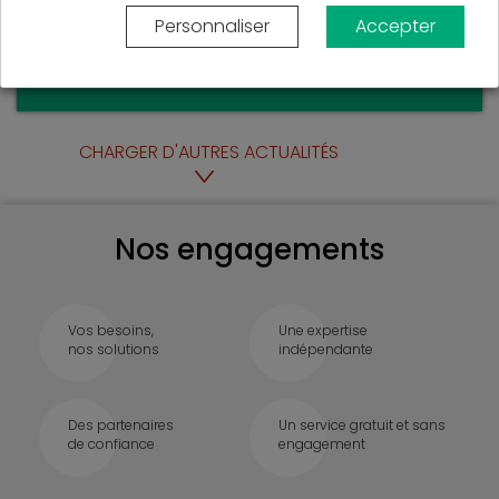
Je demande ma simulation
Personnaliser
Accepter
de financement
Demande gratuite et sans engagement
CHARGER D'AUTRES ACTUALITÉS
Nos engagements
Vos besoins,
Une expertise
nos solutions
indépendante
Des partenaires
Un service gratuit et sans
de confiance
engagement